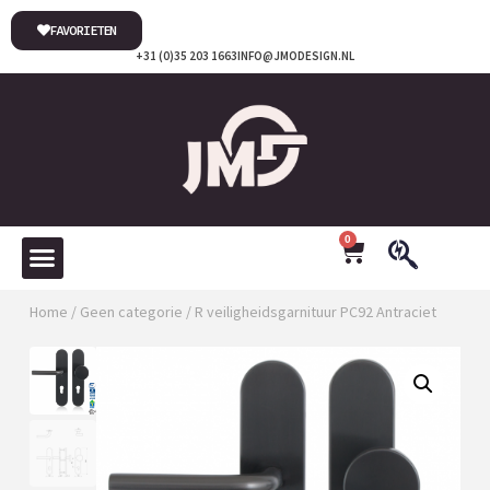
FAVORIETEN
+31 (0)35 203 1663
INFO@JMODESIGN.NL
0
Home
/
Geen categorie
/ R veiligheidsgarnituur PC92 Antraciet