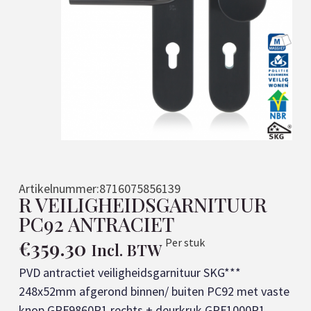
Artikelnummer:
8716075856139
R VEILIGHEIDSGARNITUUR
PC92 ANTRACIET
€
359.30
Per stuk
Incl. BTW
PVD antractiet veiligheidsgarnituur SKG***
248x52mm afgerond binnen/ buiten PC92 met vaste
knop GPF9860P1 rechts + deurkruk GPF1000P1