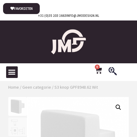
FAVORIETEN
+31 (0)35 203 1663
INFO@JMODESIGN.NL
0
Home
/
Geen categorie
/ S3 knop GPF8948.62 Wit