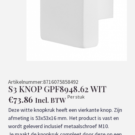
Artikelnummer:
8716075858492
S3 KNOP GPF8948.62 WIT
€
73.86
Per stuk
Incl. BTW
Deze witte knopkruk heeft een vierkante knop. Zijn
afmeting is 53x53x16 mm. Het product is vast en
wordt geleverd inclusief metaalschroef M10.
Je maakt de knopkruk compleet door deze op een