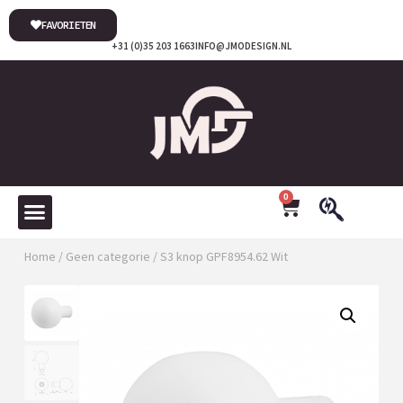
FAVORIETEN
+31 (0)35 203 1663
INFO@JMODESIGN.NL
0
Home
/
Geen categorie
/ S3 knop GPF8954.62 Wit