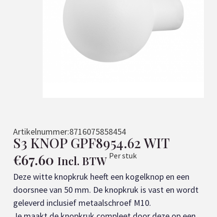
Artikelnummer:
8716075858454
S3 KNOP GPF8954.62 WIT
€
67.60
Per stuk
Incl. BTW
Deze witte knopkruk heeft een kogelknop en een
doorsnee van 50 mm. De knopkruk is vast en wordt
geleverd inclusief metaalschroef M10.
Je maakt de knopkruk compleet door deze op een