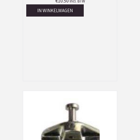
€
10.50
Incl. BTW
IN WINKELWAGEN