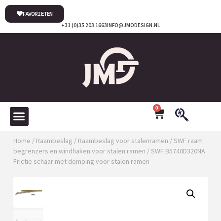
FAVORIETEN
+31 (0)35 203 1663
INFO@JMODESIGN.NL
0
Home
/
Raambeslag
/
Raambeslag voor stalenramen
/
SWF raam
begrenzers en windhaken voor stalen ramen
/ SWF B5740D320NA
Frictie schaar met demping voor stalen ramen