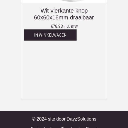
Wit vierkante knop
60x60x16mm draaibaar
€
78.93
Incl. BTW
IN WINKELWAGEN
© 2024 site door
DayzSolutions