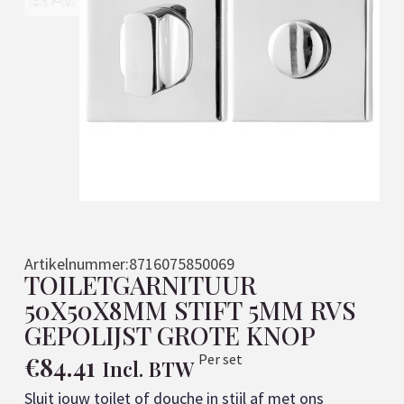
Artikelnummer:
8716075850069
TOILETGARNITUUR
50X50X8MM STIFT 5MM RVS
GEPOLIJST GROTE KNOP
€
84.41
Per set
Incl. BTW
Sluit jouw toilet of douche in stijl af met ons