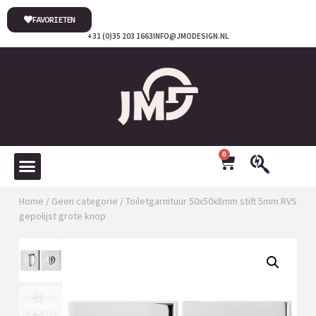
FAVORIETEN
+31 (0)35 203 1663
INFO@JMODESIGN.NL
0
Home
/
Geen categorie
/ Toiletgarnituur 50x50x8mm stift 5mm RVS
gepolijst grote knop