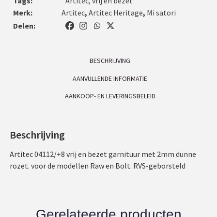
Tags:
Artitec
,
vrij en bezet
Merk:
Artitec
,
Artitec Heritage
,
Mi satori
Delen:
BESCHRIJVING
AANVULLENDE INFORMATIE
AANKOOP- EN LEVERINGSBELEID
Beschrijving
Artitec 04112/+8 vrij en bezet garnituur met 2mm dunne
rozet. voor de modellen Raw en Bolt. RVS-geborsteld
Gerelateerde producten