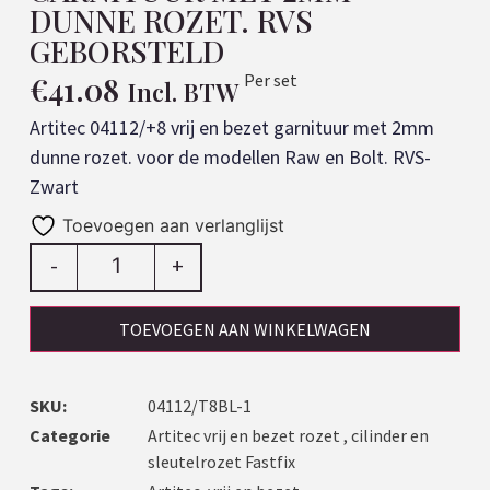
DUNNE ROZET. RVS
GEBORSTELD
€
41.08
Per set
Incl. BTW
Artitec 04112/+8 vrij en bezet garnituur met 2mm
dunne rozet. voor de modellen Raw en Bolt. RVS-
Zwart
Toevoegen aan verlanglijst
-
+
TOEVOEGEN AAN WINKELWAGEN
SKU:
04112/T8BL-1
Categorie
Artitec vrij en bezet rozet , cilinder en
sleutelrozet Fastfix