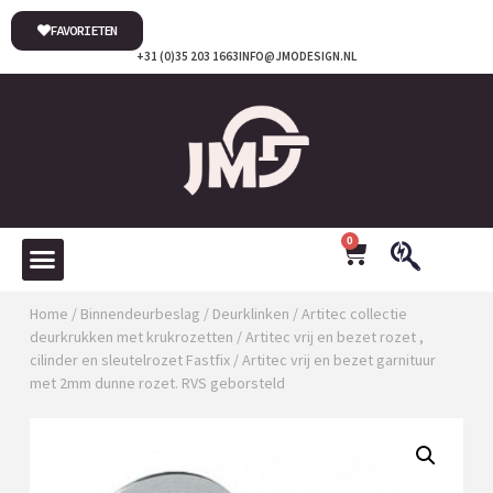
FAVORIETEN
+31 (0)35 203 1663
INFO@JMODESIGN.NL
0
Home
/
Binnendeurbeslag
/
Deurklinken
/
Artitec collectie
deurkrukken met krukrozetten
/
Artitec vrij en bezet rozet ,
cilinder en sleutelrozet Fastfix
/ Artitec vrij en bezet garnituur
met 2mm dunne rozet. RVS geborsteld