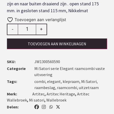
zijn en naar buiten draaiend zijn . open stand 175
mm. in gesloten stand 115 mm, Nikkelmat
Toevoegen aan verlanglijst
-
+
TOEVOEGEN AAN WINKELWAGEN
SKU:
JW1300560590
Categorie
Mi Satori serie Elegant raamcombi vaste
uitvoering
Tags:
combi
,
elegant
,
klepraam
,
Mi Satori
,
raambeslag
,
raamcombi
,
uitzetraam
Merk:
Artitec
,
Artitec Heritage
,
Artitec
Wallebroek
,
Mi satori
,
Wallebroek
Delen: