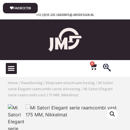
FAVORIETEN
+31 (0)35 203 1663
INFO@JMODESIGN.NL
0
Home
/
Raambeslag
/
Klepraam uitzetraam beslag
/
Mi Satori
serie Elegant raamcombi vaste uitvoering
/ Mi Satori Elegant
serie raamcombi vast 175 MM, Nikkelmat