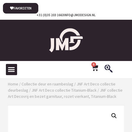
FAVORIETEN
+31 (0)35 203 1663
INFO@JMODESIGN.NL
0
Home
/
Collectie deur en raambeslag
/
JNF Art Deco collectie
deurbeslag
/
JNF Art Deco collectie Titanium-Black
/ JNF collectie
Art Decovrij en bezet garnituur, rozet vierkant, Titanium-Black