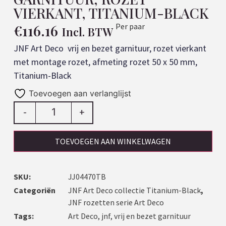
VIERKANT, TITANIUM-BLACK
€
116.16
Per paar
Incl. BTW
JNF Art Deco vrij en bezet garnituur, rozet vierkant
met montage rozet, afmeting rozet 50 x 50 mm,
Titanium-Black
Toevoegen aan verlanglijst
-
+
TOEVOEGEN AAN WINKELWAGEN
SKU:
JJ04470TB
Categoriën
JNF Art Deco collectie Titanium-Black
,
JNF rozetten serie Art Deco
Tags:
Art Deco
,
jnf
,
vrij en bezet garnituur