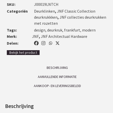
SKU:
J00019LNTCH
Categoriën
Deurklinken
,
JNF Classic Collection
deurkrukkken
,
JNF collecties deurkrukken
met rozetten
Tags:
design
,
deurkruk
,
frankfurt
,
modern
Merk:
JNF
,
JNF Architectual Hardware
Delen:
Bekijk het product
BESCHRIJVING
AANVULLENDE INFORMATIE
AANKOOP- EN LEVERINGSBELEID
Beschrijving