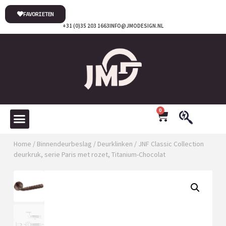
FAVORIETEN
+31 (0)35 203 1663
INFO@JMODESIGN.NL
0
Home
/
Binnendeurbeslag
/
Deurklinken
/ JNF Classic Collection
deurkruk, serie Paris met rozet, Titanium-Chocolat