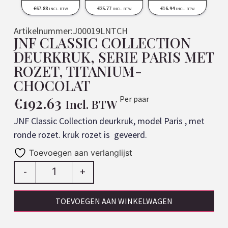
€
67.88
€
25.77
€
16.94
INCL. BTW
INCL. BTW
INCL. BTW
Artikelnummer:
J00019LNTCH
JNF CLASSIC COLLECTION
DEURKRUK, SERIE PARIS MET
ROZET, TITANIUM-
CHOCOLAT
€
192.63
Per paar
Incl. BTW
JNF Classic Collection deurkruk, model Paris , met
ronde rozet. kruk rozet is geveerd.
Toevoegen aan verlanglijst
-
+
TOEVOEGEN AAN WINKELWAGEN