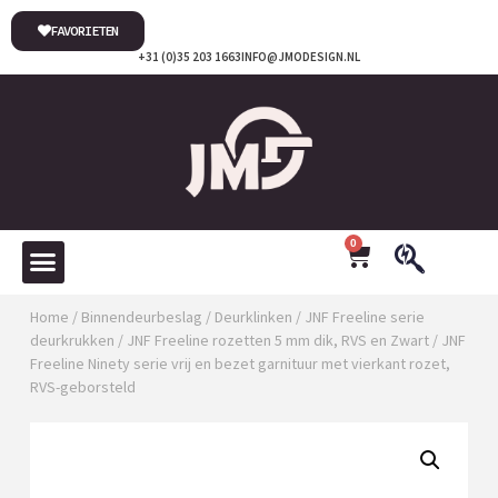
FAVORIETEN
+31 (0)35 203 1663
INFO@JMODESIGN.NL
0
Home
/
Binnendeurbeslag
/
Deurklinken
/
JNF Freeline serie
deurkrukken
/
JNF Freeline rozetten 5 mm dik, RVS en Zwart
/ JNF
Freeline Ninety serie vrij en bezet garnituur met vierkant rozet,
RVS-geborsteld