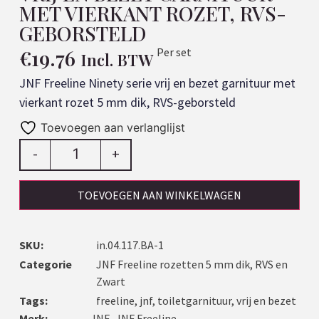
MET VIERKANT ROZET, RVS-
GEBORSTELD
€
19.76
Per set
Incl. BTW
JNF Freeline Ninety serie vrij en bezet garnituur met
vierkant rozet 5 mm dik, RVS-geborsteld
Toevoegen aan verlanglijst
-
+
TOEVOEGEN AAN WINKELWAGEN
SKU:
in.04.117.BA-1
Categorie
JNF Freeline rozetten 5 mm dik, RVS en
Zwart
Tags:
freeline
,
jnf
,
toiletgarnituur
,
vrij en bezet
Merk:
JNF
,
JNF Freeline