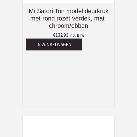
Mi Satori Ton model deurkruk
met rond rozet verdek, mat-
chroom/ebben
€
132.93
Incl. BTW
IN WINKELWAGEN