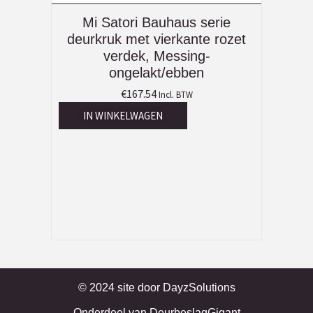
Mi Satori Bauhaus serie
deurkruk met vierkante rozet
verdek, Messing-
ongelakt/ebben
€
167.54
Incl. BTW
IN WINKELWAGEN
© 2024 site door
DayzSolutions
Onderdeel van
DeurbeslagGigant