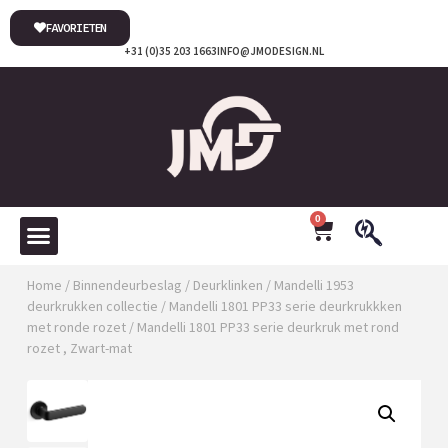
FAVORIETEN
+31 (0)35 203 1663
INFO@JMODESIGN.NL
0
Home
/
Binnendeurbeslag
/
Deurklinken
/
Mandelli 1953
deurkrukken collectie
/
Mandelli 1801 PP33 serie deurkrukkken
met ronde rozet
/ Mandelli 1801 PP33 serie deurkruk met rond
rozet , Zwart-mat