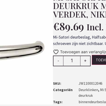
DEURKRUK M
VERDEK, NI
€
89.69
Incl
Mi-Satori deurbeslag, Halfsab
schroeven zijn niet zichtbaar.
Toevoegen aan verlanglij
TOEV
-
+
SKU:
JW1100012046
Categoriën
Deurklinken
,
Mi 
deurkruk
Tags:
binnendeurbesl