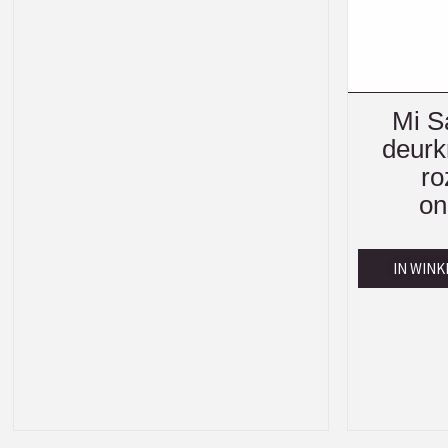
Mi S
deurk
ro
on
IN WIN