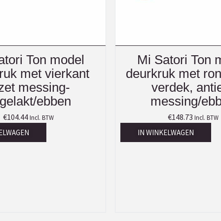
atori Ton model
Mi Satori Ton 
ruk met vierkant
deurkruk met ron
zet messing-
verdek, anti
gelakt/ebben
messing/eb
€
104.44
€
148.73
Incl. BTW
Incl. BTW
KELWAGEN
IN WINKELWAGEN