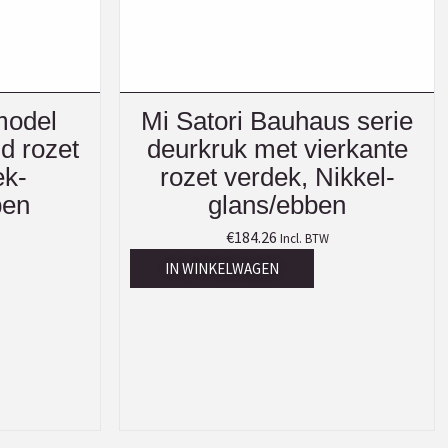
model
Mi Satori Bauhaus serie
d rozet
deurkruk met vierkante
ek-
rozet verdek, Nikkel-
ben
glans/ebben
€
184.26
Incl. BTW
IN WINKELWAGEN