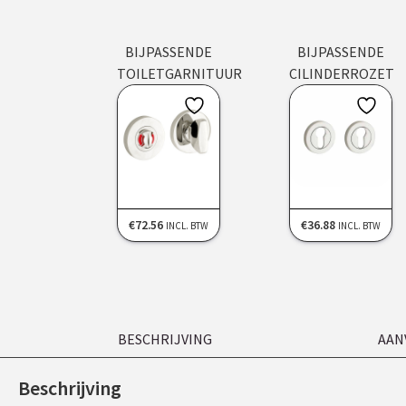
BIJPASSENDE
BIJPASSENDE
TOILETGARNITUUR
CILINDERROZET
€
72.56
€
36.88
INCL. BTW
INCL. BTW
BESCHRIJVING
AAN
Beschrijving