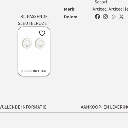
Satori
Merk:
Artitec
,
Artitec H
BIJPASSENDE
Delen:
SLEUTELROZET
€
36.88
INCL. BTW
VULLENDE INFORMATIE
AANKOOP- EN LEVERIN