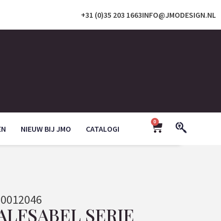
+31 (0)35 203 1663
INFO@JMODESIGN.NL
0
EN
NIEUW BIJ JMO
CATALOGI
0012046
ALFSABEL SERIE