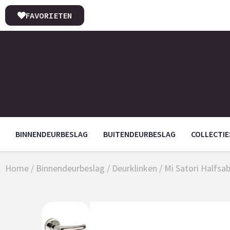
FAVORIETEN
BINNENDEURBESLAG
BUITENDEURBESLAG
COLLECTIE
Home
/
Binnendeurbeslag
/
Deurklinken
/ Mi Satori Halfsa