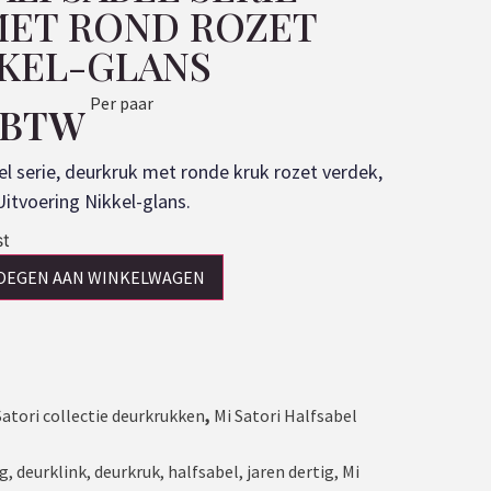
ET ROND ROZET
KKEL-GLANS
Per paar
. BTW
el serie, deurkruk met ronde kruk rozet verdek,
 Uitvoering Nikkel-glans.
st
OEGEN AAN WINKELWAGEN
Satori collectie deurkrukken
,
Mi Satori Halfsabel
ag
,
deurklink
,
deurkruk
,
halfsabel
,
jaren dertig
,
Mi