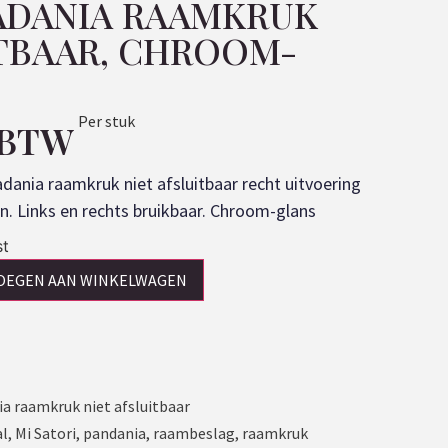
PADANIA RAAMKRUK
ITBAAR, CHROOM-
Per stuk
. BTW
dania raamkruk niet afsluitbaar recht uitvoering
n. Links en rechts bruikbaar. Chroom-glans
st
OEGEN AAN WINKELWAGEN
ia raamkruk niet afsluitbaar
al
,
Mi Satori
,
pandania
,
raambeslag
,
raamkruk