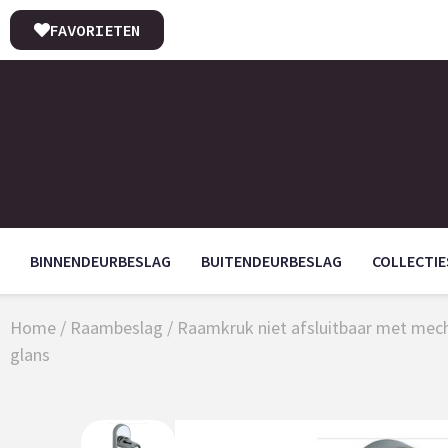
FAVORIETEN
BINNENDEURBESLAG
BUITENDEURBESLAG
COLLECTIE
Home
/
Raambeslag
/
Raamkruk niet afsluitbaar met mec
glans