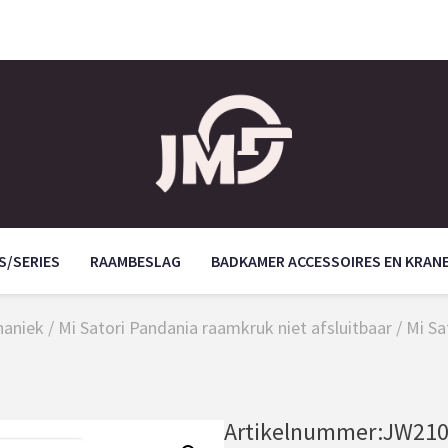
S/SERIES
RAAMBESLAG
BADKAMER ACCESSOIRES EN KRAN
haniek
/
Mi Satori Pandania raamkruk niet afsluitbaar
/ Mi Sa
Artikelnummer:
JW210