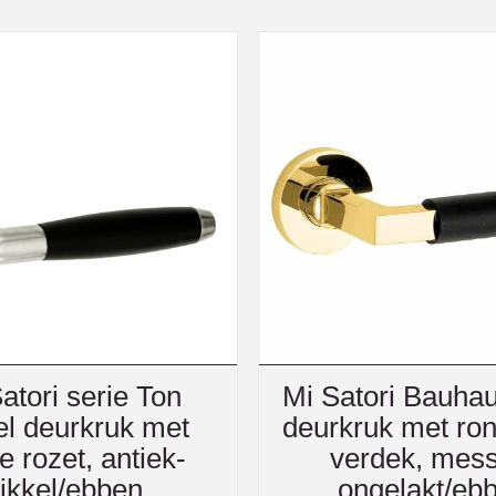
atori serie Ton
Mi Satori Bauhau
l deurkruk met
deurkruk met ron
e rozet, antiek-
verdek, mess
ikkel/ebben
ongelakt/eb