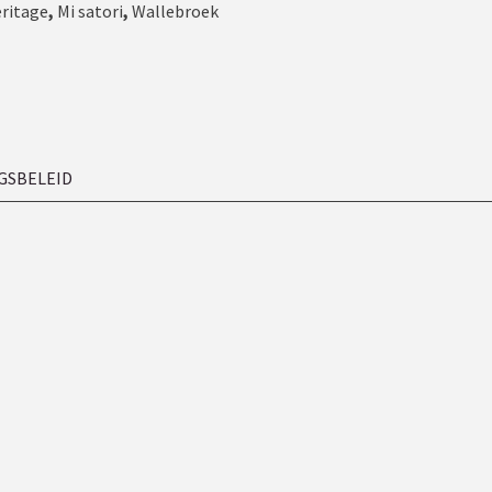
eritage
,
Mi satori
,
Wallebroek
GSBELEID