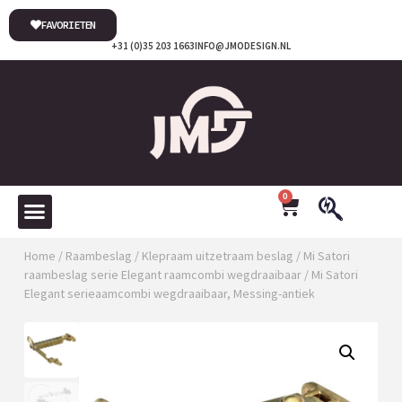
FAVORIETEN
+31 (0)35 203 1663
INFO@JMODESIGN.NL
0
Home
/
Raambeslag
/
Klepraam uitzetraam beslag
/
Mi Satori
raambeslag serie Elegant raamcombi wegdraaibaar
/ Mi Satori
Elegant serieaamcombi wegdraaibaar, Messing-antiek