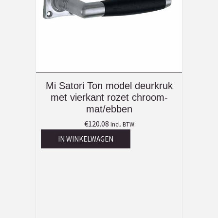
Mi Satori Ton model deurkruk
met vierkant rozet chroom-
mat/ebben
€
120.08
Incl. BTW
IN WINKELWAGEN