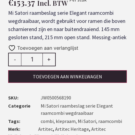
€
153.37
Incl. BTW
Mi Satori raambeslag serie Elegant raamcombi
wegdraaibaar, wordt gebruikt voor ramen die boven
scharnierend zijn en naar buitendraaiend. 145 mm
gesloten stand, 215 mm open stand. Messing-antiek
Toevoegen aan verlanglijst
-
+
TOEVOEGEN AAN WINKELWAGEN
SKU:
JW0500568190
Categorie
Mi Satori raambeslag serie Elegant
raamcombi wegdraaibaar
Tags:
combi
,
klepraam
,
Mi Satori
,
raamcombi
Merk:
Artitec
,
Artitec Heritage
,
Artitec