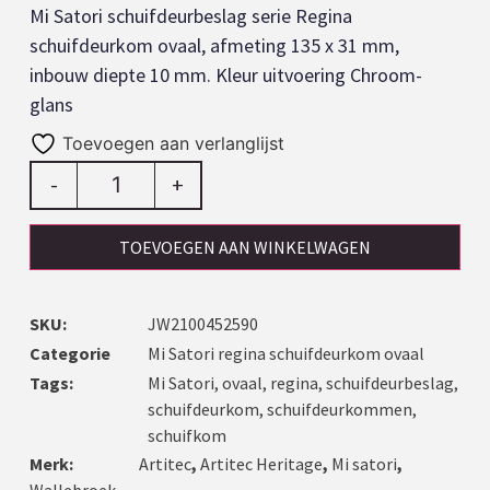
Mi Satori schuifdeurbeslag serie Regina
schuifdeurkom ovaal, afmeting 135 x 31 mm,
inbouw diepte 10 mm. Kleur uitvoering Chroom-
glans
Toevoegen aan verlanglijst
-
+
TOEVOEGEN AAN WINKELWAGEN
SKU:
JW2100452590
Categorie
Mi Satori regina schuifdeurkom ovaal
Tags:
Mi Satori
,
ovaal
,
regina
,
schuifdeurbeslag
,
schuifdeurkom
,
schuifdeurkommen
,
schuifkom
Merk:
Artitec
,
Artitec Heritage
,
Mi satori
,
Wallebroek