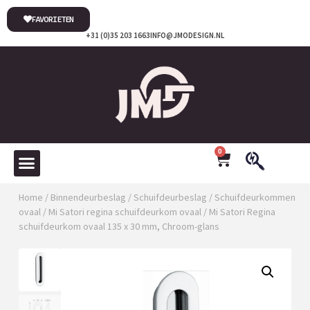
FAVORIETEN
+31 (0)35 203 1663
INFO@JMODESIGN.NL
0
Home
/
Binnendeurbeslag
/
Schuifdeurbeslag
/
Schuifdeurkommen
ovaal
/
Mi Satori regina schuifdeurkom ovaal
/ Mi Satori Regina
schuifdeurkom ovaal 135 x 30 mm, Chroom-glans