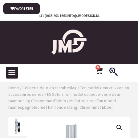
FAVORIETEN
+31 (0)35 203 1663
INFO@JMODESIGN.NL
0
Home
/
Collectie deur en raambeslag
/
Ton model deurkrukken en
accessoires series
/
Mi Satori Ton model collectie-serie deur-
raambeslag Chroommat/Ebben
/ Mi Satori serie Ton model
raamespagnolet met halfronde stang, Chroommat Ebben