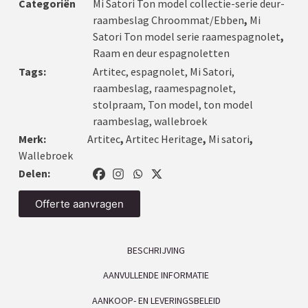
Categoriën
Mi Satori Ton model collectie-serie deur-
raambeslag Chroommat/Ebben
,
Mi
Satori Ton model serie raamespagnolet
,
Raam en deur espagnoletten
Tags:
Artitec
,
espagnolet
,
Mi Satori
,
raambeslag
,
raamespagnolet
,
stolpraam
,
Ton model
,
ton model
raambeslag
,
wallebroek
Merk:
Artitec
,
Artitec Heritage
,
Mi satori
,
Wallebroek
Delen:
Offerte aanvragen
BESCHRIJVING
AANVULLENDE INFORMATIE
AANKOOP- EN LEVERINGSBELEID