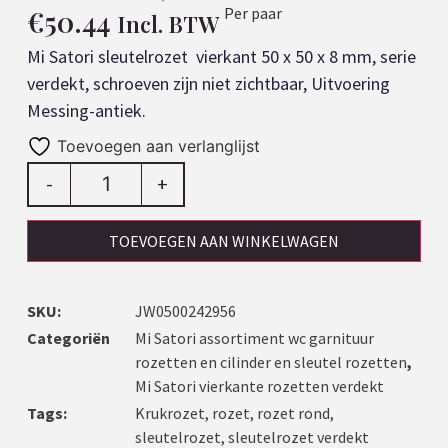
€
50.44
Per paar
Incl. BTW
Mi Satori sleutelrozet vierkant 50 x 50 x 8 mm, serie
verdekt, schroeven zijn niet zichtbaar, Uitvoering
Messing-antiek.
Toevoegen aan verlanglijst
-
+
TOEVOEGEN AAN WINKELWAGEN
SKU:
JW0500242956
Categoriën
Mi Satori assortiment wc garnituur
rozetten en cilinder en sleutel rozetten
,
Mi Satori vierkante rozetten verdekt
Tags:
Krukrozet
,
rozet
,
rozet rond
,
sleutelrozet
,
sleutelrozet verdekt