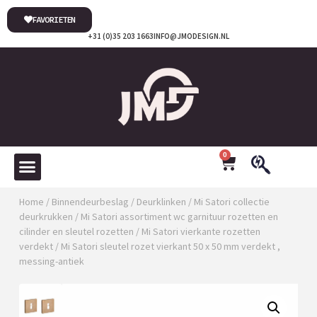
FAVORIETEN
+31 (0)35 203 1663
INFO@JMODESIGN.NL
0
Home
/
Binnendeurbeslag
/
Deurklinken
/
Mi Satori collectie
deurkrukken
/
Mi Satori assortiment wc garnituur rozetten en
cilinder en sleutel rozetten
/
Mi Satori vierkante rozetten
verdekt
/ Mi Satori sleutel rozet vierkant 50 x 50 mm verdekt ,
messing-antiek