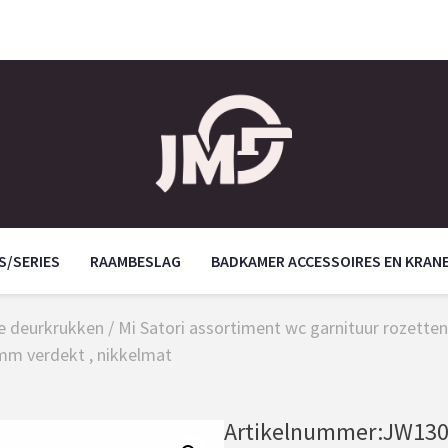
S/SERIES
RAAMBESLAG
BADKAMER ACCESSOIRES EN KRAN
ie deurkrukken
/
Mi Satori assortiment wc garnituur rozetten 
0 mm verdekt , nikkelmat
Artikelnummer:
JW130