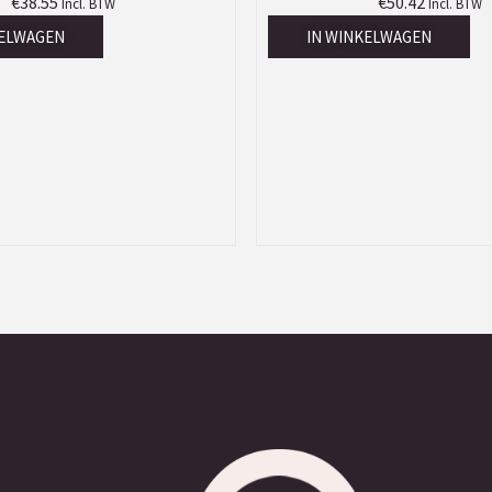
€
38.55
€
50.42
Incl. BTW
Incl. BTW
KELWAGEN
IN WINKELWAGEN