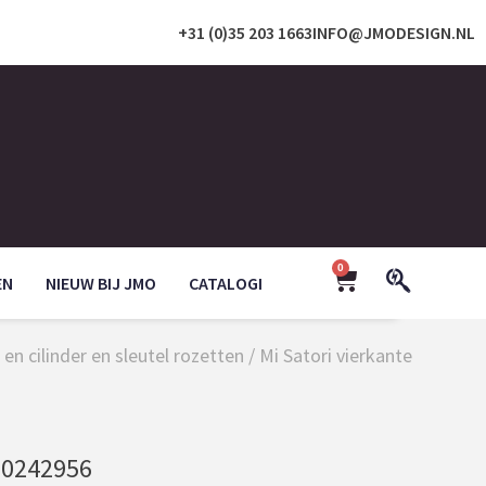
+31 (0)35 203 1663
INFO@JMODESIGN.NL
0
EN
NIEUW BIJ JMO
CATALOGI
en cilinder en sleutel rozetten
/
Mi Satori vierkante
0242956