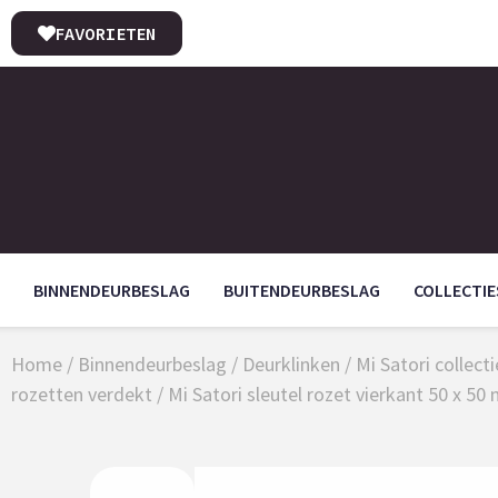
FAVORIETEN
BINNENDEURBESLAG
BUITENDEURBESLAG
COLLECTIE
Home
/
Binnendeurbeslag
/
Deurklinken
/
Mi Satori collect
rozetten verdekt
/ Mi Satori sleutel rozet vierkant 50 x 5