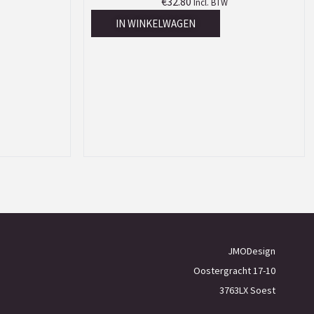
€
32.80
Incl. BTW
IN WINKELWAGEN
JMODesign
Oostergracht 17-10
3763LX Soest