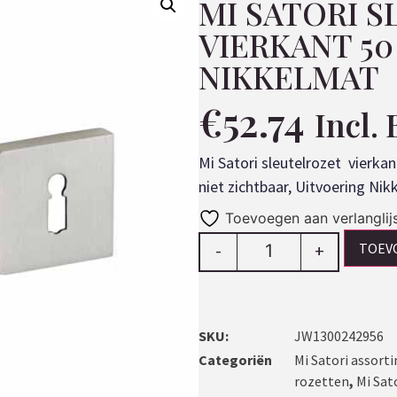
MI SATORI S
VIERKANT 50
NIKKELMAT
€
52.74
Incl.
Mi Satori sleutelrozet vierkan
niet zichtbaar, Uitvoering Nik
Toevoegen aan verlanglij
TOEV
-
+
SKU:
JW1300242956
Categoriën
Mi Satori assorti
rozetten
,
Mi Sat