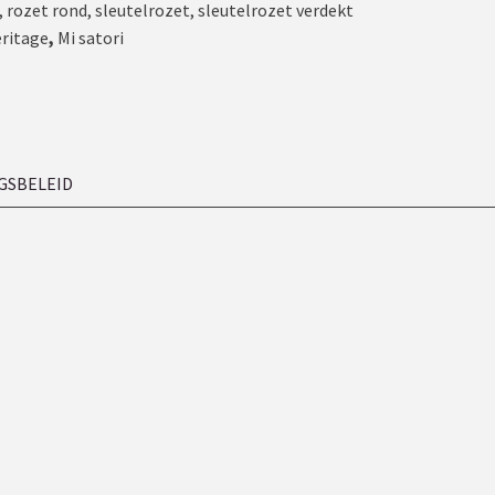
,
rozet rond
,
sleutelrozet
,
sleutelrozet verdekt
eritage
,
Mi satori
GSBELEID