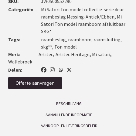
SKU:
JW0500552290
Categoriën
Mi Satori Ton model collectie-serie deur-
raambeslag Messing-Antiek/Ebben
,
Mi
Satori Ton model raamboom afsluitbaar
SKG*
Tags:
raambeslag
,
raamboom
,
raamsluiting
,
skg**
,
Ton model
Merk:
Artitec
,
Artitec Heritage
,
Mi satori
,
Wallebroek
Delen:
Offerte aanvragen
BESCHRIJVING
AANVULLENDE INFORMATIE
AANKOOP- EN LEVERINGSBELEID