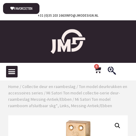
FAVORIETEN
+31 (0)35 203 1663
INFO@JMODESIGN.NL
0
Home
/
Collectie deur en raambeslag
/
Ton model deurkrukken en
accessoires series
/
Mi Satori Ton model collectie-serie deur-
raambeslag Messing-Antiek/Ebben
/ Mi Satori Ton model
raamboom afsluitbaar skg*, Links, Messing-Antiek/Ebben