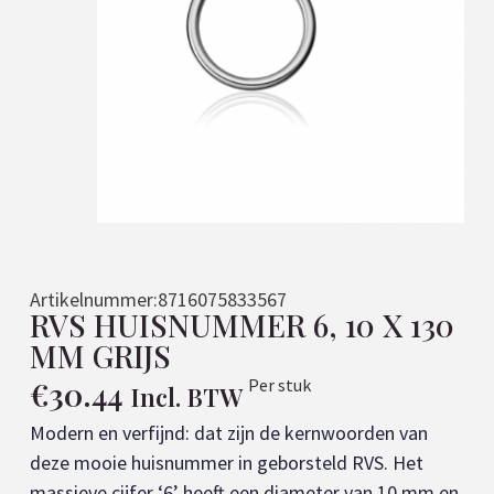
Artikelnummer:
8716075833567
RVS HUISNUMMER 6, 10 X 130
MM GRIJS
€
30.44
Per stuk
Incl. BTW
Modern en verfijnd: dat zijn de kernwoorden van
deze mooie huisnummer in geborsteld RVS. Het
massieve cijfer ‘6’ heeft een diameter van 10 mm en