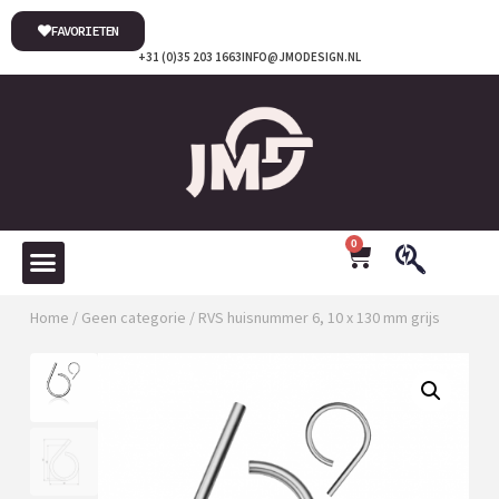
FAVORIETEN
+31 (0)35 203 1663
INFO@JMODESIGN.NL
0
Home
/
Geen categorie
/ RVS huisnummer 6, 10 x 130 mm grijs