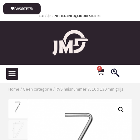
FAVORIETEN
+31 (0)35 203 1663
INFO@JMODESIGN.NL
0
Home
/
Geen categorie
/ RVS huisnummer 7, 10 x 130 mm grijs