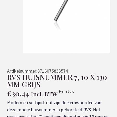
Artikelnummer:
8716075833574
RVS HUISNUMMER 7, 10 X 130
MM GRIJS
€
30.44
Per stuk
Incl. BTW
Modern en verfijnd: dat zijn de kernwoorden van
deze mooie huisnummer in geborsteld RVS. Het
massieve cijfer ‘7’ heeft een diameter van 10 mm en