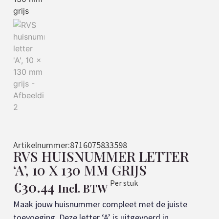
Artikelnummer:
8716075833598
RVS HUISNUMMER LETTER
‘A’, 10 X 130 MM GRIJS
€
30.44
Per stuk
Incl. BTW
Maak jouw huisnummer compleet met de juiste
toevoeging. Deze letter ‘A’ is uitgevoerd in