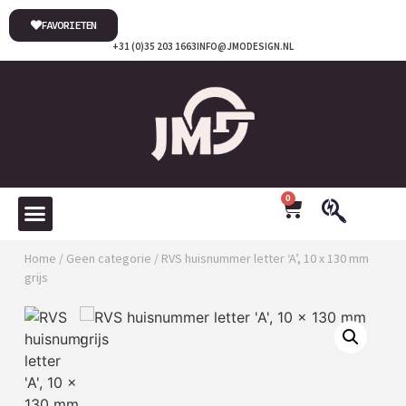
FAVORIETEN
+31 (0)35 203 1663
INFO@JMODESIGN.NL
0
Home
/
Geen categorie
/ RVS huisnummer letter ‘A’, 10 x 130 mm
grijs