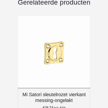
Gerelateerde producten
Mi Satori sleutelrozet vierkant
messing-ongelakt
€
29.74
Incl. BTW