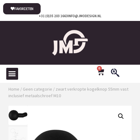
FAVORIETEN
+31 (0)35 203 1663
INFO@JMODESIGN.NL
0
Home
/
Geen categorie
/ zwart verkropte kogelknop 55mm vast
inclusief metaalschroef M10