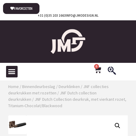
FAVORIETEN
+31 (0)35 203 1663
INFO@JMODESIGN.NL
0
Home
/
Binnendeurbeslag
/
Deurklinken
/
JNF collecties
deurkrukken met rozetten
/
JNF Dutch collection
deurkrukken
/ JNF Dutch Collection deurkruk, met vierkant rozet,
Titanium-Chocolat/Blackwood