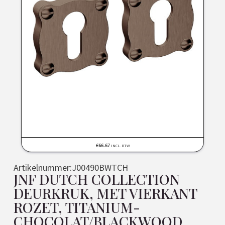
€
66.67
INCL. BTW
Artikelnummer:
J00490BWTCH
JNF DUTCH COLLECTION
DEURKRUK, MET VIERKANT
ROZET, TITANIUM-
CHOCOLAT/BLACKWOOD