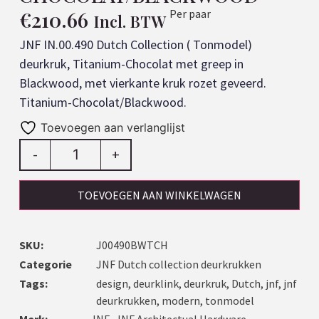
€
210.66
Per paar
Incl. BTW
JNF IN.00.490 Dutch Collection ( Tonmodel)
deurkruk, Titanium-Chocolat met greep in
Blackwood, met vierkante kruk rozet geveerd.
Titanium-Chocolat/Blackwood.
Toevoegen aan verlanglijst
-
+
TOEVOEGEN AAN WINKELWAGEN
SKU:
J00490BWTCH
Categorie
JNF Dutch collection deurkrukken
Tags:
design
,
deurklink
,
deurkruk
,
Dutch
,
jnf
,
jnf
deurkrukken
,
modern
,
tonmodel
Merk:
JNF
,
JNF Architectual Hardware