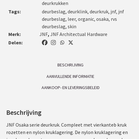
deurkrukken
Tags:
deurbeslag
,
deurklink
,
deurkruk
,
jnf
,
jnf
deurbeslag
,
leer
,
organic
,
osaka
,
rvs
deurbeslag
,
skin
Merk:
JNF
,
JNF Architectual Hardware
Delen:
BESCHRIJVING
AANVULLENDE INFORMATIE
AANKOOP- EN LEVERINGSBELEID
Beschrijving
JNF Osaka serie deurkruk. Compleet met vierkanteb kruk
rozetten en nylon kruklagering. De nylon kruklagering en