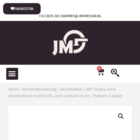
FAVORIETEN
+31 (0)35 203 1663
INFO@JMODESIGN.NL
0
Home
/
Binnendeurbeslag
/
Deurklinken
/ JNF Osaka serie
deurkrukken model 345, met vierkant rozet, Titanium-Copper