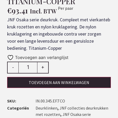
TITANIUM-COPPER
€
93.41
Per paar
Incl. BTW
JNF Osaka serie deurkruk. Compleet met vierkanteb
kruk rozetten en nylon kruklagering. De nylon
kruklagering en ingebouwde contra veer zorgen
voor een lange levensduur en een geruisloze
bediening. Titanium-Copper
Toevoegen aan verlanglijst
-
+
TOEVOEGEN AAN WINKELWAGEN
SKU:
IN.00.345.EF.TCO
Categoriën
Deurklinken
,
JNF collecties deurkrukken
met rozetten
,
JNF Osaka serie