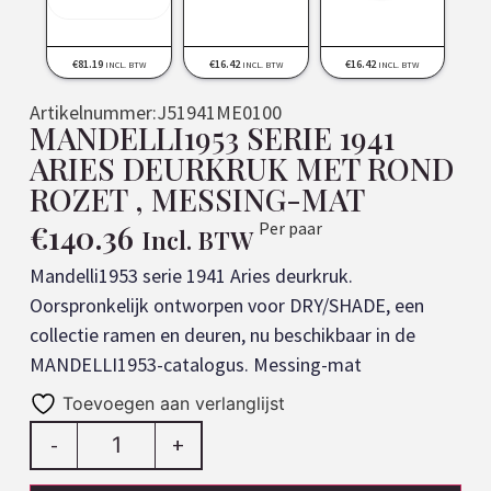
€
16.42
€
16.42
€
81.19
INCL. BTW
INCL. BTW
INCL. BTW
Artikelnummer:
J51941ME0100
MANDELLI1953 SERIE 1941
ARIES DEURKRUK MET ROND
ROZET , MESSING-MAT
€
140.36
Per paar
Incl. BTW
Mandelli1953 serie 1941 Aries deurkruk. 
Oorspronkelijk ontworpen voor DRY/SHADE, een 
collectie ramen en deuren, nu beschikbaar in de 
MANDELLI1953-catalogus. Messing-mat
Toevoegen aan verlanglijst
-
+