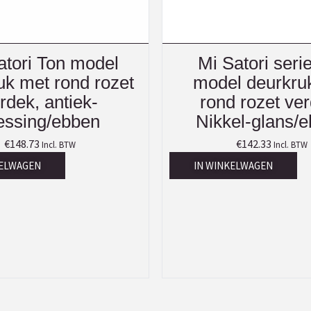
atori Ton model
Mi Satori seri
uk met rond rozet
model deurkru
rdek, antiek-
rond rozet ve
ssing/ebben
Nikkel-glans/
€
148.73
€
142.33
Incl. BTW
Incl. BTW
KELWAGEN
IN WINKELWAGEN