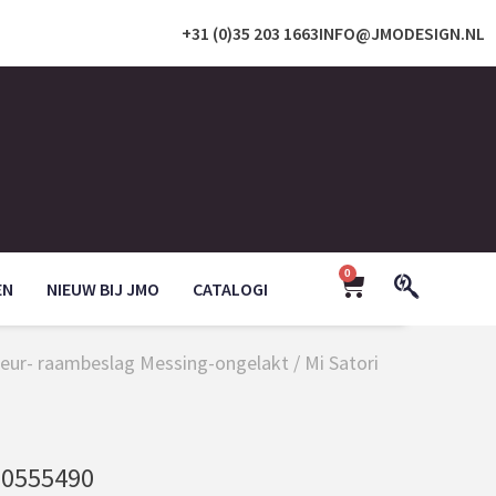
+31 (0)35 203 1663
INFO@JMODESIGN.NL
0
EN
NIEUW BIJ JMO
CATALOGI
e deur- raambeslag Messing-ongelakt
/ Mi Satori
0555490