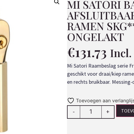
MI SATORI 
AFSLUITBAA
RAMEN SKG**
ONGELAKT
€
131.73
Incl
Mi Satori Raambeslag serie Fr
geschikt voor draai/kiep ram
en rechts bruikbaar. Messing-
Toevoegen aan verlanglij
TOEV
-
+