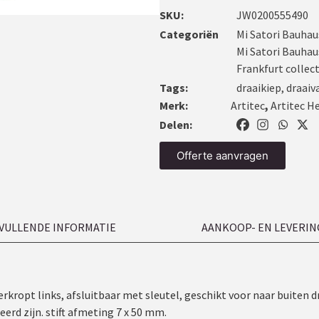
SKU:
JW0200555490
Categoriën
Mi Satori Bauhau
Mi Satori Bauhau
Frankfurt collec
Tags:
draaikiep
,
draaiv
Merk:
Artitec
,
Artitec H
Delen:
Offerte aanvragen
VULLENDE INFORMATIE
AANKOOP- EN LEVERIN
verkropt links, afsluitbaar met sleutel, geschikt voor naar buiten
rd zijn. stift afmeting 7 x 50 mm.