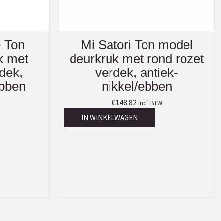
e Ton
Mi Satori Ton model
k met
deurkruk met rond rozet
rdek,
verdek, antiek-
ebben
nikkel/ebben
€
148.82
Incl. BTW
IN WINKELWAGEN