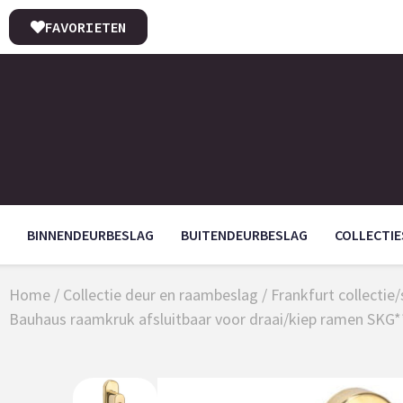
FAVORIETEN
BINNENDEURBESLAG
BUITENDEURBESLAG
COLLECTIE
Home
/
Collectie deur en raambeslag
/
Frankfurt collectie
Bauhaus raamkruk afsluitbaar voor draai/kiep ramen SKG*