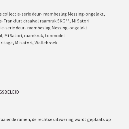
s collectie-serie deur- raambeslag Messing-ongelakt
,
s-Frankfurt draaival raamruk SKG**
,
Mi Satori
tie-serie deur- raambeslag Messing-ongelakt
al
,
Mi Satori
,
raamkruk
,
tonmodel
eritage
,
Mi satori
,
Wallebroek
GSBELEID
 draaiende ramen, de rechtse uitvoering wordt geplaats op