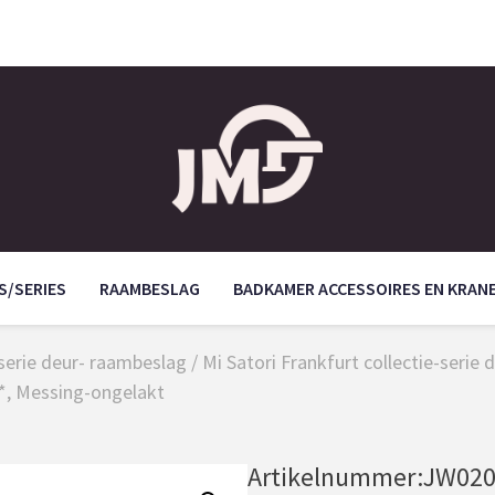
S/SERIES
RAAMBESLAG
BADKAMER ACCESSOIRES EN KRAN
/serie deur- raambeslag
/
Mi Satori Frankfurt collectie-seri
*, Messing-ongelakt
Artikelnummer:
JW020