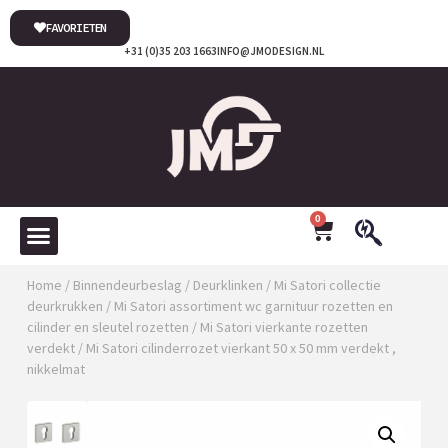
FAVORIETEN
+31 (0)35 203 1663
INFO@JMODESIGN.NL
0
Home
/
Binnendeurbeslag
/
Deurklinken
/
Mi Satori collectie
deurkrukken
/
Mi Satori assortiment wc garnituur rozetten en
cilinder en sleutel rozetten
/
Mi Satori vierkante rozetten
verdekt
/ Mi Satori cilinderrozet vierkant 50 x 50 mm verdekt ,
nikkelmat