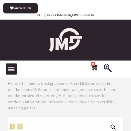
FAVORIETEN
+31 (0)35 203 1663
INFO@JMODESIGN.NL
0
Home
/
Binnendeurbeslag
/
Deurklinken
/
Mi Satori collectie
deurkrukken
/
Mi Satori assortiment wc garnituur rozetten en
cilinder en sleutel rozetten
/
Mi Satori vierkante rozetten
verdekt
/ Mi Satori sleutel rozet vierkant 50 x 50 mm verdekt ,
messing-gelakt