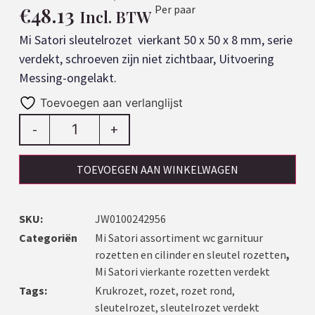
€
48.13
Per paar
Incl. BTW
Mi Satori sleutelrozet vierkant 50 x 50 x 8 mm, serie
verdekt, schroeven zijn niet zichtbaar, Uitvoering
Messing-ongelakt.
Toevoegen aan verlanglijst
-
+
TOEVOEGEN AAN WINKELWAGEN
SKU:
JW0100242956
Categoriën
Mi Satori assortiment wc garnituur
rozetten en cilinder en sleutel rozetten
,
Mi Satori vierkante rozetten verdekt
Tags:
Krukrozet
,
rozet
,
rozet rond
,
sleutelrozet
,
sleutelrozet verdekt