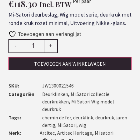
€
118.30
Per paar
Incl. BTW
Mi-Satori deurbeslag, Wig model serie, deurkruk met
ronde kruk rozet minimal, Uitvoering Nikkel-glans.
Toevoegen aan verlanglijst
-
+
TOEVOEGEN AAN WINKELWAGEN
SKU:
JW1300021546
Categoriën
Deurklinken
,
Mi Satori collectie
deurkrukken
,
Mi Satori Wig model
deurkruk
Tags:
chemin de fer
,
deurklink
,
deurkruk
,
jaren
dertig
,
Mi Satori
,
wig
Merk:
Artitec
,
Artitec Heritage
,
Mi satori