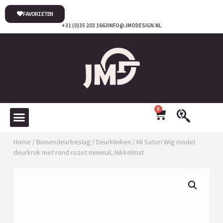
FAVORIETEN
+31 (0)35 203 1663
INFO@JMODESIGN.NL
0
Home
/
Binnendeurbeslag
/
Deurklinken
/ Mi Satori Wig model
deurkruk met rond rozet minimal, Nikkelmat