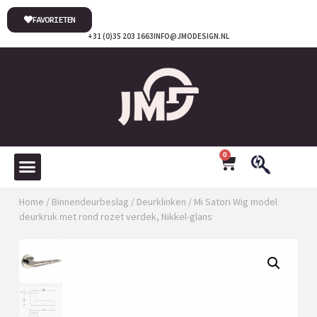
FAVORIETEN
+31 (0)35 203 1663
INFO@JMODESIGN.NL
0
Home
/
Binnendeurbeslag
/
Deurklinken
/ Mi Satori Wig model
deurkruk met rond rozet verdek, Nikkel-glans