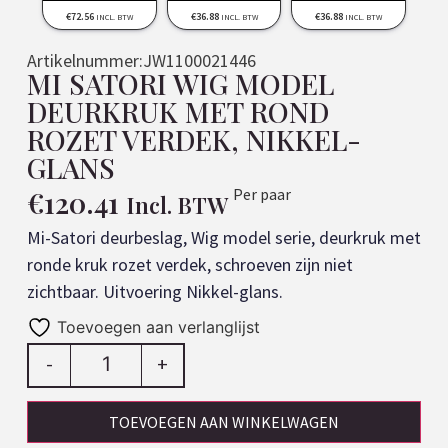
€
72.56
€
36.88
€
36.88
INCL. BTW
INCL. BTW
INCL. BTW
Artikelnummer:
JW1100021446
MI SATORI WIG MODEL
DEURKRUK MET ROND
ROZET VERDEK, NIKKEL-
GLANS
€
120.41
Per paar
Incl. BTW
Mi-Satori deurbeslag, Wig model serie, deurkruk met
ronde kruk rozet verdek, schroeven zijn niet
zichtbaar. Uitvoering Nikkel-glans.
Toevoegen aan verlanglijst
-
+
TOEVOEGEN AAN WINKELWAGEN