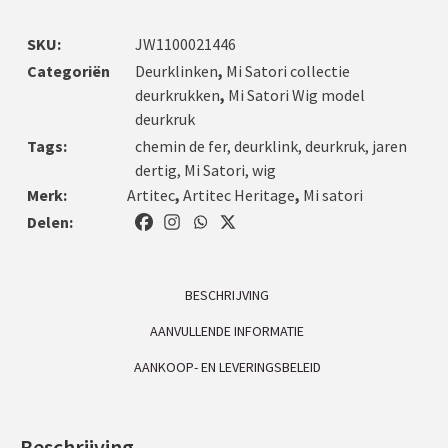
SKU:
JW1100021446
Categoriën
Deurklinken
,
Mi Satori collectie
deurkrukken
,
Mi Satori Wig model
deurkruk
Tags:
chemin de fer
,
deurklink
,
deurkruk
,
jaren
dertig
,
Mi Satori
,
wig
Merk:
Artitec
,
Artitec Heritage
,
Mi satori
Delen:
BESCHRIJVING
AANVULLENDE INFORMATIE
AANKOOP- EN LEVERINGSBELEID
Beschrijving