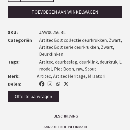
TOEVOEGEN AAN WINKELWAGEN
SKU:
JAW00256.BL
Categoriën
Artitec Bolt collectie deurkrukken, Zwart
,
Artitec Bolt serie deurkrukken, Zwart
,
Deurklinken
Tags:
Artitec
,
deurbeslag
,
deurklink
,
deurkruk
,
L
model
,
Piet Boon
,
raw
,
Stout
Merk:
Artitec
,
Artitec Heritage
,
Mi satori
Delen:
Offerte aanvragen
BESCHRIJVING
AANVULLENDE INFORMATIE