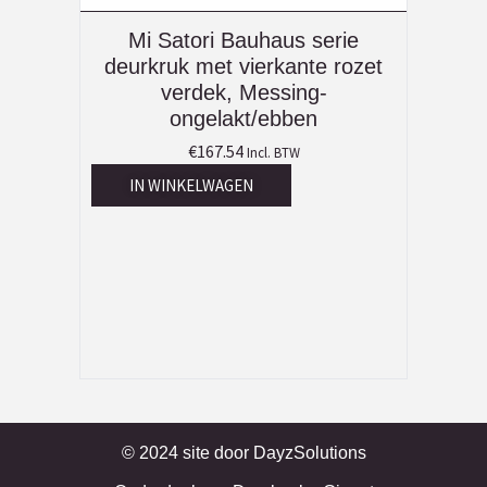
Mi Satori Bauhaus serie
deurkruk met vierkante rozet
verdek, Messing-
ongelakt/ebben
€
167.54
Incl. BTW
IN WINKELWAGEN
© 2024 site door
DayzSolutions