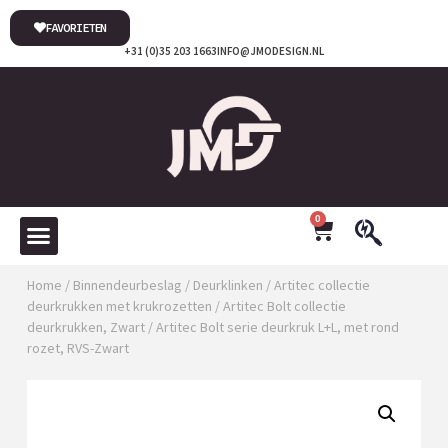
FAVORIETEN
+31 (0)35 203 1663
INFO@JMODESIGN.NL
0
Home
/
Binnendeurbeslag
/
Deurklinken
/
Artitec collectie
deurkrukken met krukrozetten
/
Artitec Bolt collectie
deurkrukken, Zwart
/ Artitec Bolt serie deurkruk L+L, met rond
rozet, RVS-Zwart