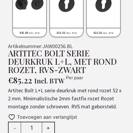
€
41.08
€
16.56
€
16.56
INCL. BTW
INCL. BTW
INCL. BTW
Artikelnummer:
JAW00256.BL
ARTITEC BOLT SERIE
DEURKRUK L+L, MET ROND
ROZET, RVS-ZWART
€
85.22
Per paar
Incl. BTW
Artitec Bolt L+L serie deurkruk met rond rozet 52 x
2 mm. Minimalistische 2mm fastfix rozet Rozet
montage zonder schroeven. RVS mat geborsteld.
Toevoegen aan verlanglijst
-
+