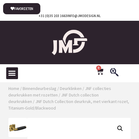
FAVORIETEN
+31 (0)35 203 1663
INFO@JMODESIGN.NL
0
Home
/
Binnendeurbeslag
/
Deurklinken
/
JNF collecties
deurkrukken met rozetten
/
JNF Dutch collection
deurkrukken
/ JNF Dutch Collection deurkruk, met vierkant rozet,
Titanium-Gold/Blackwood