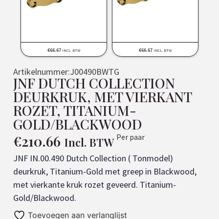
€
66.67
€
66.67
INCL. BTW
INCL. BTW
Artikelnummer:
J00490BWTG
JNF DUTCH COLLECTION
DEURKRUK, MET VIERKANT
ROZET, TITANIUM-
GOLD/BLACKWOOD
€
210.66
Per paar
Incl. BTW
JNF IN.00.490 Dutch Collection ( Tonmodel)
deurkruk, Titanium-Gold met greep in Blackwood,
met vierkante kruk rozet geveerd. Titanium-
Gold/Blackwood.
Toevoegen aan verlanglijst