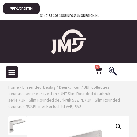
FAVORIETEN
+31 (0)35 203 1663
INFO@JMODESIGN.NL
0
Home
/
Binnendeurbeslag
/
Deurklinken
/
JNF collecties
deurkrukken met rozetten
/
JNF Slim Rounded deurkruk
serie
/
JNF Slim Rounded deurkruk 532.PL
/ JNF Slim Rounded
deurkruk 532.PL met kortschild V+B, RVS