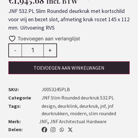
€
1,945.68
Incl. BTW
JNF 532.PL Slim Rounded deurkruk met kortschild
voor vrij en bezet slot, afmeting kruk rozet 145 x 112
mm. Uitvoering RVS
Toevoegen aan verlanglijst
-
+
TOEVOEGEN AAN WINKELWAGEN
SKU:
J0053245PLB
Categorie
JNF Slim Rounded deurkruk 532.PL
Tags:
design
,
deurklink
,
deurkruk
,
jnf
,
jnf
deurkrukken
,
modern
,
slim rounded
Merk:
JNF
,
JNF Architectual Hardware
Delen: