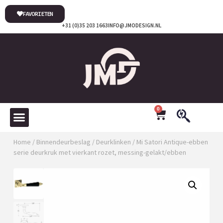
FAVORIETEN
+31 (0)35 203 1663
INFO@JMODESIGN.NL
0
Home
/
Binnendeurbeslag
/
Deurklinken
/ Mi Satori Antique-ebben
serie deurkruk met vierkant rozet, messing-gelakt/ebben