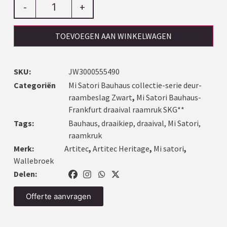
-
+
TOEVOEGEN AAN WINKELWAGEN
SKU:
JW3000555490
Categoriën
Mi Satori Bauhaus collectie-serie deur-
raambeslag Zwart
,
Mi Satori Bauhaus-
Frankfurt draaival raamruk SKG**
Tags:
Bauhaus
,
draaikiep
,
draaival
,
Mi Satori
,
raamkruk
Merk:
Artitec
,
Artitec Heritage
,
Mi satori
,
Wallebroek
Delen:
Offerte aanvragen