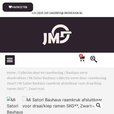
FAVORIETEN
+31 (0)35 203 1663
INFO@JMODESIGN.NL
0
Home
/
Collectie deur en raambeslag
/
Bauhaus serie
deurkrukken
/
Mi Satori Bauhaus collectie-serie deur- raambeslag
Zwart
/ Mi Satori Bauhaus raamkruk afsluitbaar voor draai/kiep
ramen SKG**, Zwart-mat