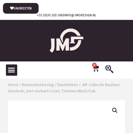
FAVORIETEN
+31 (0)35 203 1663
INFO@JMODESIGN.NL
0
Home
/
Binnendeurbeslag
/
Deurklinken
/ JNF collectie Bauhaus
deurkruk, met vierkant rozet, Titanium-Black/Oak