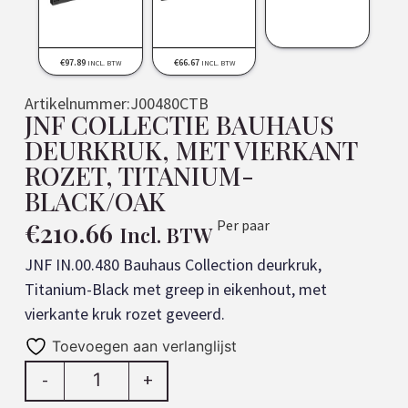
€
97.89
€
66.67
INCL. BTW
INCL. BTW
Artikelnummer:
J00480CTB
JNF COLLECTIE BAUHAUS
DEURKRUK, MET VIERKANT
ROZET, TITANIUM-
BLACK/OAK
€
210.66
Per paar
Incl. BTW
JNF IN.00.480 Bauhaus Collection deurkruk,
Titanium-Black met greep in eikenhout, met
vierkante kruk rozet geveerd.
Toevoegen aan verlanglijst
-
+