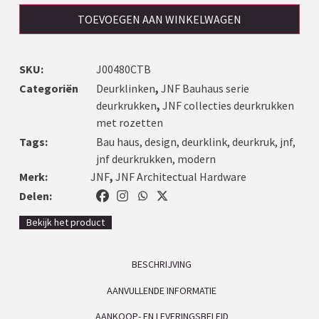
TOEVOEGEN AAN WINKELWAGEN
SKU:
J00480CTB
Categoriën
Deurklinken
,
JNF Bauhaus serie
deurkrukken
,
JNF collecties deurkrukken
met rozetten
Tags:
Bau haus
,
design
,
deurklink
,
deurkruk
,
jnf
,
jnf deurkrukken
,
modern
Merk:
JNF
,
JNF Architectual Hardware
Delen:
Bekijk het product
BESCHRIJVING
AANVULLENDE INFORMATIE
AANKOOP- EN LEVERINGSBELEID