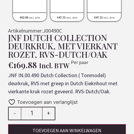
€
82.89
€
47.55
€
47.55
INCL. BTW
INCL. BTW
INCL. BTW
Artikelnummer:
J00490C
JNF DUTCH COLLECTION
DEURKRUK, MET VIERKANT
ROZET, RVS-DUTCH/OAK
€
169.88
Per paar
Incl. BTW
JNF IN.00.490 Dutch Collection ( Tonmodel)
deurkruk, RVS met greep in Dutch Eieknhout met
vierkante kruk rozet geveerd. RVS-Dutch/Oak.
Toevoegen aan verlanglijst
-
+
TOEVOEGEN AAN WINKELWAGEN