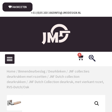
FAVORIETEN
+31 (0)35 203 1663
INFO@JMODESIGN.NL
0
Home
/
Binnendeurbeslag
/
Deurklinken
/
JNF collecties
deurkrukken met rozetten
/
JNF Dutch collection
deurkrukken
/ JNF Dutch Collection deurkruk, met vierkant rozet,
RVS-Dutch/Oak