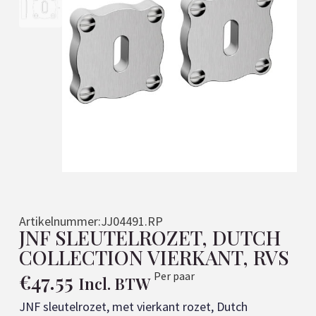
Artikelnummer:
JJ04491.RP
JNF SLEUTELROZET, DUTCH
COLLECTION VIERKANT, RVS
€
47.55
Per paar
Incl. BTW
JNF sleutelrozet, met vierkant rozet, Dutch