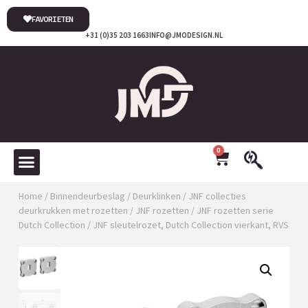
FAVORIETEN
+31 (0)35 203 1663
INFO@JMODESIGN.NL
0
Home
/
Binnendeurbeslag
/
Deurklinken
/
JNF collecties
deurkrukken met rozetten
/
JNF rozetten
/
JNF rozetten serie
Dutch Collection
/ JNF sleutelrozet, Dutch Collection vierkant, RVS