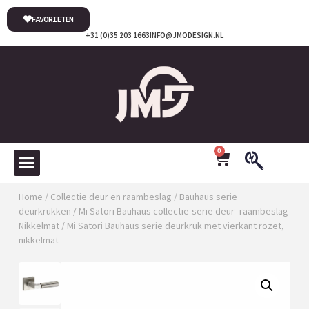
FAVORIETEN
+31 (0)35 203 1663
INFO@JMODESIGN.NL
0
Home
/
Collectie deur en raambeslag
/
Bauhaus serie
deurkrukken
/
Mi Satori Bauhaus collectie-serie deur- raambeslag
Nikkelmat
/ Mi Satori Bauhaus serie deurkruk met vierkant rozet,
nikkelmat