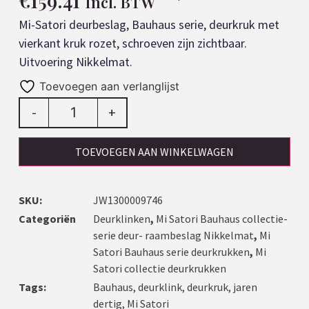
€
159.41
Incl. BTW
Mi-Satori deurbeslag, Bauhaus serie, deurkruk met
vierkant kruk rozet, schroeven zijn zichtbaar.
Uitvoering Nikkelmat.
Toevoegen aan verlanglijst
-
+
TOEVOEGEN AAN WINKELWAGEN
SKU:
JW1300009746
Categoriën
Deurklinken
,
Mi Satori Bauhaus collectie-
serie deur- raambeslag Nikkelmat
,
Mi
Satori Bauhaus serie deurkrukken
,
Mi
Satori collectie deurkrukken
Tags:
Bauhaus
,
deurklink
,
deurkruk
,
jaren
dertig
,
Mi Satori