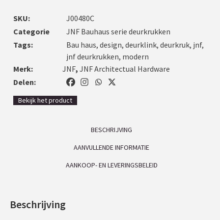
SKU:
J00480C
Categorie
JNF Bauhaus serie deurkrukken
Tags:
Bau haus
,
design
,
deurklink
,
deurkruk
,
jnf
,
jnf deurkrukken
,
modern
Merk:
JNF
,
JNF Architectual Hardware
Delen:
Bekijk het product
BESCHRIJVING
AANVULLENDE INFORMATIE
AANKOOP- EN LEVERINGSBELEID
Beschrijving