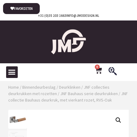
FAVORIETEN
+31 (0)35 203 1663
INFO@JMODESIGN.NL
0
Home
/
Binnendeurbeslag
/
Deurklinken
/
JNF collecties
deurkrukken met rozetten
/
JNF Bauhaus serie deurkrukken
/ JNF
collectie Bauhaus deurkruk, met vierkant rozet, RVS-Oak