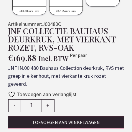
€
68.00
€
47.55
INCL. BTW
INCL. BTW
Artikelnummer:
J00480C
JNF COLLECTIE BAUHAUS
DEURKRUK, MET VIERKANT
ROZET, RVS-OAK
€
169.88
Per paar
Incl. BTW
JNF IN.00.480 Bauhaus Collection deurkruk, RVS met
greep in eikenhout, met vierkante kruk rozet
geveerd.
Toevoegen aan verlanglijst
-
+
TOEVOEGEN AAN WINKELWAGEN